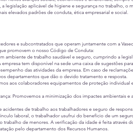
a legislação aplicável de higiene e segurança no trabalho, o m
s elevados padrões de conduta, ética empresarial e social.
ecedores e subcontratados que operam juntamente com a Vase
s que promovem o nosso Código de Conduta:
um ambiente de trabalho saudável e seguro, cumprindo a legis
o. A empresa tem disponível na sede uma caixa de sugestões pa
desempenho das atividades da empresa. Em caso de reclamaçõe
tivos departamentos que dão o devido tratamento e resposta.
mos aos colaboradores equipamentos de proteção individual 
nça: Promovemos a minimização dos impactes ambientais e a
acidentes de trabalho aos trabalhadores e seguro de responsa
vínculo laboral, o trabalhador usufrui do benefício de um segu
 trabalho de menores. A verificação da idade é feita através 
ntratação pelo departamento dos Recursos Humanos.