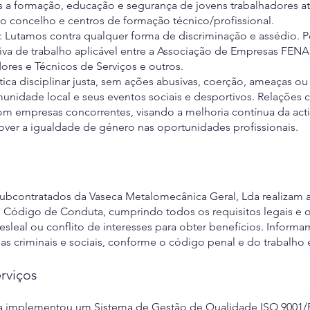
a formação, educação e segurança de jovens trabalhadores atr
do concelho e centros de formação técnico/profissional.
Lutamos contra qualquer forma de discriminação e assédio. Poli
va de trabalho aplicável entre a Associação de Empresas FEN
ores e Técnicos de Serviços e outros.
ítica disciplinar justa, sem ações abusivas, coerção, ameaças o
omunidade local e seus eventos sociais e desportivos. Relaçõe
com empresas concorrentes, visando a melhoria contínua da act
ver a igualdade de género nas oportunidades profissionais.
ubcontratados da Vaseca Metalomecânica Geral, Lda realizam a
Código de Conduta, cumprindo todos os requisitos legais e ou
sleal ou conflito de interesses para obter benefícios. Inform
as criminais e sociais, conforme o código penal e do trabalho 
rviços
a implementou um Sistema de Gestão de Qualidade ISO 9001/E