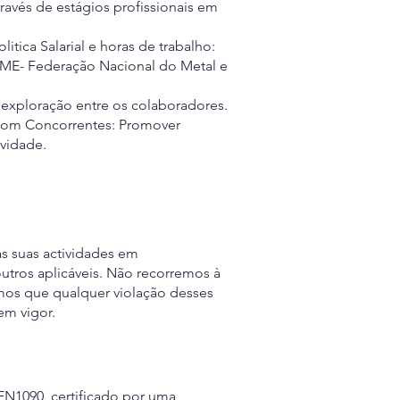
avés de estágios profissionais em
tica Salarial e horas de trabalho:
AME- Federação Nacional do Metal e
u exploração entre os colaboradores.
s com Concorrentes: Promover
ividade.
s suas actividades em
tros aplicáveis. Não recorremos à
amos que qualquer violação desses
em vigor.
N1090, certificado por uma