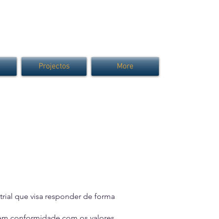
Projectos
More
rial que visa responder de forma
 em conformidade com os valores