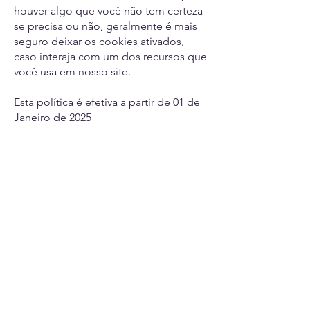
houver algo que você não tem certeza
se precisa ou não, geralmente é mais
seguro deixar os cookies ativados,
caso interaja com um dos recursos que
você usa em nosso site.
Esta política é efetiva a partir de 01 de
Janeiro de 2025
VASECA
Metalomecânica Geral, Lda
Sede
Rua Nova, 24, Casal Novo, Bucelas
2670-630
Bucelas